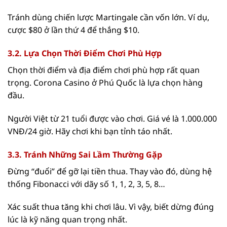
Tránh dùng chiến lược Martingale cần vốn lớn. Ví dụ,
cược $80 ở lần thứ 4 để thắng $10.
3.2. Lựa Chọn Thời Điểm Chơi Phù Hợp
Chọn thời điểm và địa điểm chơi phù hợp rất quan
trọng. Corona Casino ở Phú Quốc là lựa chọn hàng
đầu.
Người Việt từ 21 tuổi được vào chơi. Giá vé là 1.000.000
VNĐ/24 giờ. Hãy chơi khi bạn tỉnh táo nhất.
3.3. Tránh Những Sai Lầm Thường Gặp
Đừng “đuổi” để gỡ lại tiền thua. Thay vào đó, dùng hệ
thống Fibonacci với dãy số 1, 1, 2, 3, 5, 8…
Xác suất thua tăng khi chơi lâu. Vì vậy, biết dừng đúng
lúc là kỹ năng quan trọng nhất.