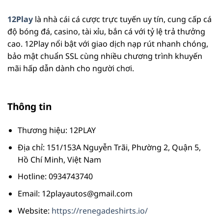
12Play
là nhà cái cá cược trực tuyến uy tín, cung cấp cá
độ bóng đá, casino, tài xỉu, bắn cá với tỷ lệ trả thưởng
cao. 12Play nổi bật với giao dịch nạp rút nhanh chóng,
bảo mật chuẩn SSL cùng nhiều chương trình khuyến
mãi hấp dẫn dành cho người chơi.
Thông tin
Thương hiệu: 12PLAY
Địa chỉ: 151/153A Nguyễn Trãi, Phường 2, Quận 5,
Hồ Chí Minh, Việt Nam
Hotline: 0934743740
Email:
12playautos@gmail.com
Website:
https://renegadeshirts.io/